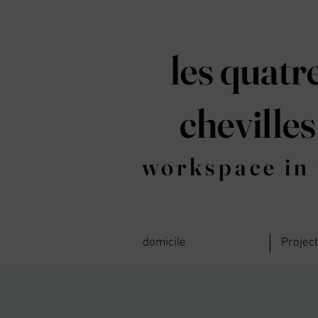
les quatr
chevilles
workspace in 
domicile
Projec