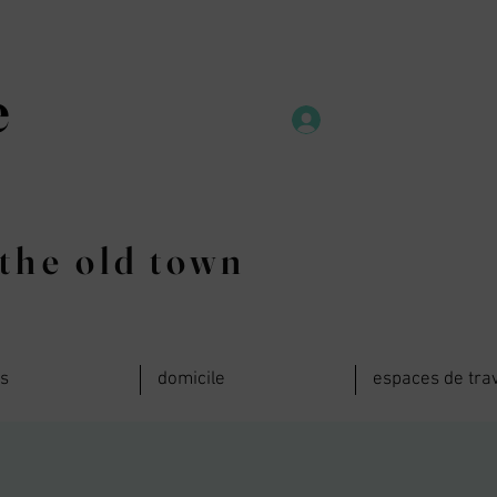
e
the old town
ts
domicile
espaces de trav